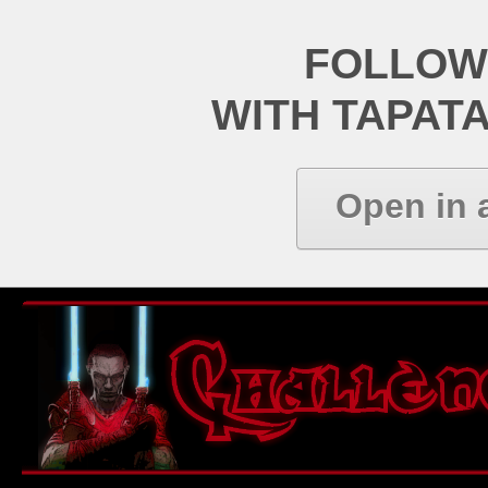
FOLLOW
WITH TAPAT
Open in 
Informations
Rechercher
FAQ
Voir les sujets récents
Voir les messages sans
réponses
Recherche avancée
Recherche avancée