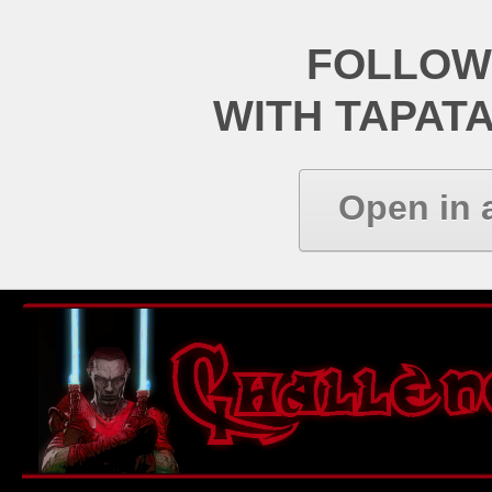
FOLLOW
WITH TAPAT
Open in 
Informations
Rechercher
FAQ
Voir les sujets récents
Voir les messages sans
réponses
Recherche avancée
Recherche avancée